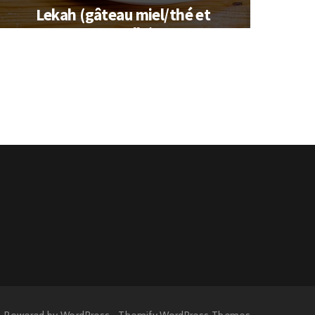
Lekah (gâteau miel/thé et
cannelle)
Powered by
WordPress
•
Themify WordPress Themes