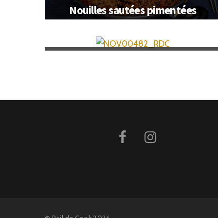
Nouilles sautées pimentées
Glace à l’eau melon/miel
©
Rail de Cook
2026