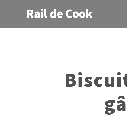
Rail de Cook
Biscui
gâ