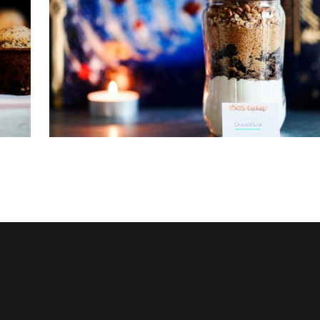
ive
Biscuits damiers au rhum (sans oeu
SOS COOKIE