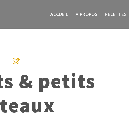
ACCUEIL
A PROPOS
RECETTES
ts & petits
teaux