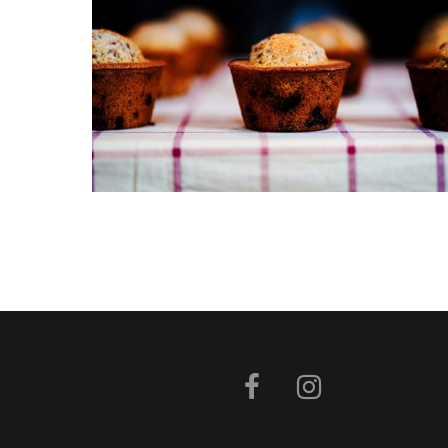
Biscuits à l’anis, vin et huile d’ol
Muffins double chocolat