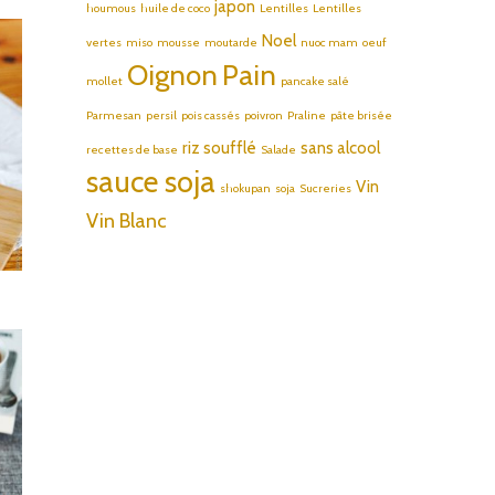
japon
houmous
huile de coco
Lentilles
Lentilles
Noel
vertes
miso
mousse
moutarde
nuoc mam
oeuf
Oignon
Pain
mollet
pancake salé
Parmesan
persil
pois cassés
poivron
Praline
pâte brisée
riz soufflé
sans alcool
recettes de base
Salade
sauce soja
Vin
shokupan
soja
Sucreries
Vin Blanc