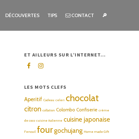
DÉCOUVERTES
TIPS
CONTACT
🔎
Search for:
ET AILLEURS SUR L’INTERNET…
LES MOTS CLEFS
chocolat
Aperitif
Cadeau
celeri
citron
Colombo
Confiserie
collation
crème
cuisine japonaise
de coco
cuisine italienne
four
gochujang
Fenouil
Home made Gift