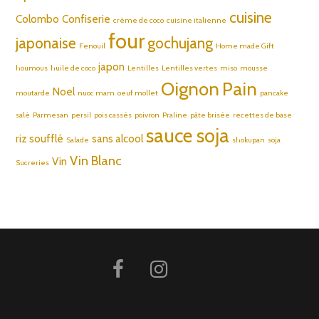
cuisine
Colombo
Confiserie
crème de coco
cuisine italienne
four
japonaise
gochujang
Fenouil
Home made Gift
japon
houmous
huile de coco
Lentilles
Lentilles vertes
miso
mousse
Oignon
Pain
Noel
moutarde
nuoc mam
oeuf mollet
pancake
salé
Parmesan
persil
pois cassés
poivron
Praline
pâte brisée
recettes de base
sauce soja
riz soufflé
sans alcool
Salade
shokupan
soja
Vin Blanc
Vin
Sucreries