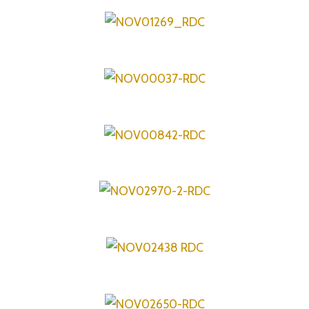
Saumon mariné au miso
Tajine poulet, citron confit et
olives vertes
Curry de poisson
Colombo de poulet
Soba citronnées dinde &
légumes