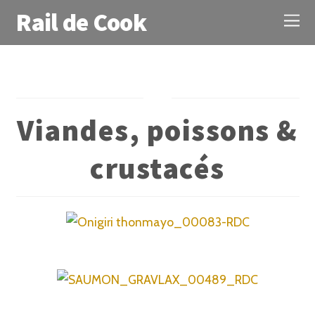
Rail de Cook
Viandes, poissons &
crustacés
Onigiri thon mayonnaise
Saumon gravlax