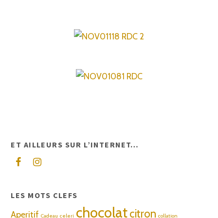
Tartiflette
Egg Muffin au bacon
Salade lentilles vertes-
haddock & granny smith
ET AILLEURS SUR L’INTERNET…
LES MOTS CLEFS
chocolat
citron
Aperitif
Cadeau
celeri
collation