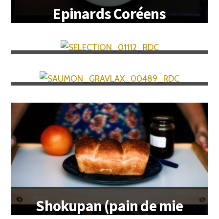
Epinards Coréens
Sigeumchi Namul
Œufs marbrés au thé
Saumon gravlax
Shokupan (pain de mie